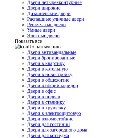
Двери четырехконтурные
Двери широкие
Дизайнерские двери
Распашные уличные двери
Решетчатые двери
Умные двери
Элитные двери
Показать все
По назначению
Двери антивандальные
Двери бронированные
Двери в квартиру
Двери в котельную
Двери в новостройку
Двери в общежитие
Двери в общий коридор
Двери в офис
Двери в подвал
Двери в сталинку
Двери в хрущевку
Двери в электрощитовую
Двери взломостойкие
Двери для гостиниц
Двери для загородного дома
Двери для коттеджа