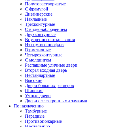
Полуторастворчатые
С фрамугой
Дизайнерские
Накладные
Трехконтурные
С видеонаблюдением
Двухконтурные
Внутреннего открывания
Из гнутого профиля
Герметичные
Четырехконтурные
С молдингом
Распашные уличные двери
Вторая входная дверь
Нестандартные
Высокие
Двери больших размеров
Широкие
Умные двери
Двери с электронными замками
По назначению
Тамбурные
Парадные
Противопожарные
В котельную