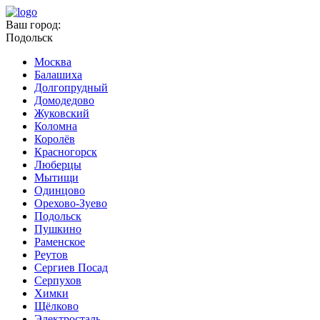
Ваш город:
Подольск
Москва
Балашиха
Долгопрудный
Домодедово
Жуковский
Коломна
Королёв
Красногорск
Люберцы
Мытищи
Одинцово
Орехово-Зуево
Подольск
Пушкино
Раменское
Реутов
Сергиев Посад
Серпухов
Химки
Щёлково
Электросталь