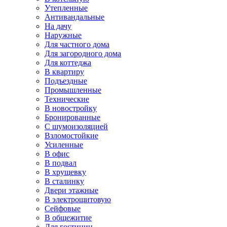
Утепленные
Антивандальные
На дачу
Наружные
Для частного дома
Для загородного дома
Для коттеджа
В квартиру
Подъездные
Промышленные
Технические
В новостройку
Бронированные
С шумоизоляцией
Взломостойкие
Усиленные
В офис
В подвал
В хрущевку
В сталинку
Двери этажные
В электрощитовую
Сейфовые
В общежитие
Для гостиниц