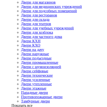
Двери для магазинов
Двери для медицинских учреждений
Двери для подсобных помещений
Двери для ресторанов
Двери для склада
Двери для театров
Двери для учебных учреждений
Двери для хозблока
Двери для частного дома
Двери КХН
Двери КХО
Двери на дачу
Двери наружные
Двери подъездные
Двери промышленные
Двери с шумоизоляцией
Двери сейфовые
Двери технические
Двери усиленные
Двери утепленные
Двери этажные
Парадные двери
Противопожарные двери
Тамбурные двери
Показать все