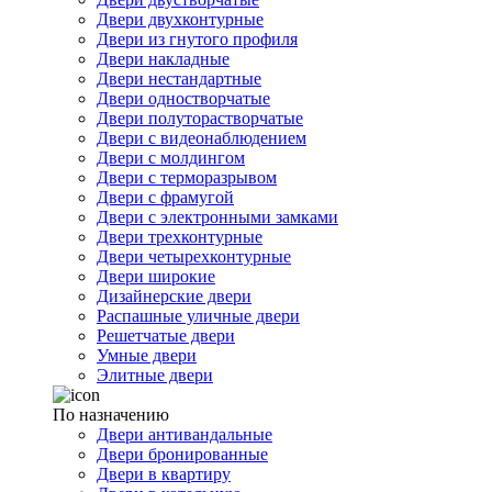
Двери двухконтурные
Двери из гнутого профиля
Двери накладные
Двери нестандартные
Двери одностворчатые
Двери полуторастворчатые
Двери с видеонаблюдением
Двери с молдингом
Двери с терморазрывом
Двери с фрамугой
Двери с электронными замками
Двери трехконтурные
Двери четырехконтурные
Двери широкие
Дизайнерские двери
Распашные уличные двери
Решетчатые двери
Умные двери
Элитные двери
По назначению
Двери антивандальные
Двери бронированные
Двери в квартиру