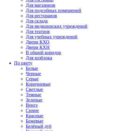
Для магазинов
Для подсобных помещений
Для ресторанов
Для склада
Для медицинских учреждений
Для театров
Для учебных учреждений
Двери КХО
Двери КХН
В общий коридор
Для хозблока
По цвету
Белые
Черные
Серые
Коричневые
Светлые
Темные
Зеленые
Венге
Синие
Красные
Бежевые
Белёный дуб