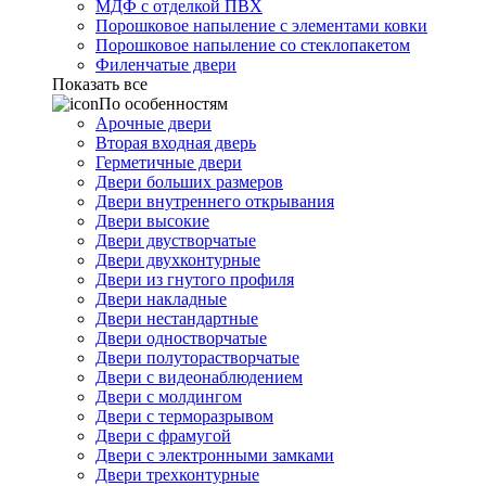
МДФ с отделкой ПВХ
Порошковое напыление с элементами ковки
Порошковое напыление со стеклопакетом
Филенчатые двери
Показать все
По особенностям
Арочные двери
Вторая входная дверь
Герметичные двери
Двери больших размеров
Двери внутреннего открывания
Двери высокие
Двери двустворчатые
Двери двухконтурные
Двери из гнутого профиля
Двери накладные
Двери нестандартные
Двери одностворчатые
Двери полуторастворчатые
Двери с видеонаблюдением
Двери с молдингом
Двери с терморазрывом
Двери с фрамугой
Двери с электронными замками
Двери трехконтурные