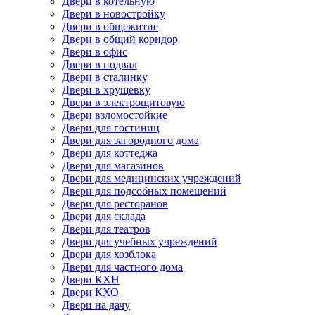
Двери в котельную
Двери в новостройку
Двери в общежитие
Двери в общий коридор
Двери в офис
Двери в подвал
Двери в сталинку
Двери в хрущевку
Двери в электрощитовую
Двери взломостойкие
Двери для гостиниц
Двери для загородного дома
Двери для коттеджа
Двери для магазинов
Двери для медицинских учреждений
Двери для подсобных помещений
Двери для ресторанов
Двери для склада
Двери для театров
Двери для учебных учреждений
Двери для хозблока
Двери для частного дома
Двери КХН
Двери КХО
Двери на дачу