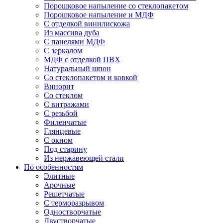
Порошковое напыление со стеклопакетом
Порошковое напыление и МДФ
С отделкой винилискожа
Из массива дуба
С панелями МДФ
С зеркалом
МДФ с отделкой ПВХ
Натуральный шпон
Со стеклопакетом и ковкой
Винорит
Со стеклом
С витражами
С резьбой
Филенчатые
Глянцевые
С окном
Под старину
Из нержавеющей стали
По особенностям
Элитные
Арочные
Решетчатые
С терморазрывом
Одностворчатые
Двустворчатые