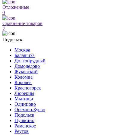
Отложенные
0
Сравнение товаров
2
Подольск
Москва
Балашиха
Долгопрудный
Домодедово
Жуковский
Коломна
Королёв
Красногорск
Люберцы
Мытищи
Одинцово
Орехово-Зуево
Подольск
Пушкино
Раменское
Реутов