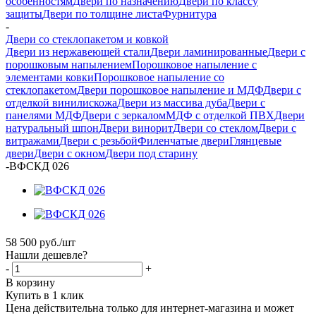
особенностям
Двери по назначению
Двери по классу
защиты
Двери по толщине листа
Фурнитура
-
Двери со стеклопакетом и ковкой
Двери из нержавеющей стали
Двери ламинированные
Двери с
порошковым напылением
Порошковое напыление с
элементами ковки
Порошковое напыление со
стеклопакетом
Двери порошковое напыление и МДФ
Двери с
отделкой винилискожа
Двери из массива дуба
Двери с
панелями МДФ
Двери с зеркалом
МДФ с отделкой ПВХ
Двери
натуральный шпон
Двери винорит
Двери со стеклом
Двери с
витражами
Двери с резьбой
Филенчатые двери
Глянцевые
двери
Двери с окном
Двери под старину
-
ВФСКД 026
58 500
руб.
/шт
Нашли дешевле?
-
+
В корзину
Купить в 1 клик
Цена действительна только для интернет-магазина и может