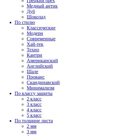
Грецкий орех
Медный антик
Дуб
Шоколад
По стилю
Классические
Модерн
Современные
Хай-тек
Техно
Кантри
Американский
Английский
Шале
Прованс
Скандинавский
Минимализм
По классу защиты
2 класс
3 класс
4 класс
5 класс
По толщине листа
2 мм
3 мм