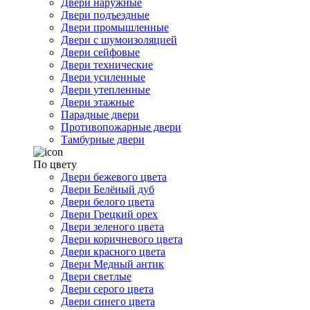
Двери наружные
Двери подъездные
Двери промышленные
Двери с шумоизоляцией
Двери сейфовые
Двери технические
Двери усиленные
Двери утепленные
Двери этажные
Парадные двери
Противопожарные двери
Тамбурные двери
По цвету
Двери бежевого цвета
Двери Белёный дуб
Двери белого цвета
Двери Грецкий орех
Двери зеленого цвета
Двери коричневого цвета
Двери красного цвета
Двери Медный антик
Двери светлые
Двери серого цвета
Двери синего цвета