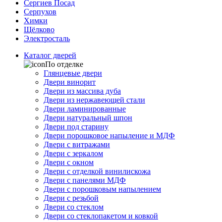
Сергиев Посад
Серпухов
Химки
Щёлково
Электросталь
Каталог дверей
По отделке
Глянцевые двери
Двери винорит
Двери из массива дуба
Двери из нержавеющей стали
Двери ламинированные
Двери натуральный шпон
Двери под старину
Двери порошковое напыление и МДФ
Двери с витражами
Двери с зеркалом
Двери с окном
Двери с отделкой винилискожа
Двери с панелями МДФ
Двери с порошковым напылением
Двери с резьбой
Двери со стеклом
Двери со стеклопакетом и ковкой