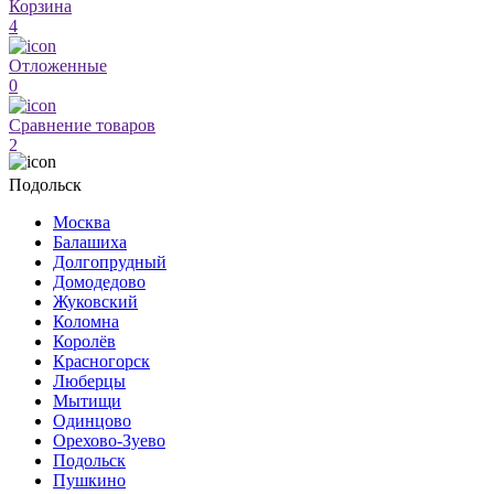
Корзина
4
Отложенные
0
Сравнение товаров
2
Подольск
Москва
Балашиха
Долгопрудный
Домодедово
Жуковский
Коломна
Королёв
Красногорск
Люберцы
Мытищи
Одинцово
Орехово-Зуево
Подольск
Пушкино