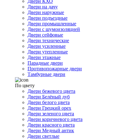
Двери КХО
Двери на дачу
Двери наружные
Двери подъездные
Двери промышленные
Двери с шумоизоляцией
Двери сейфовые
Двери технические
Двери усиленные
Двери утепленные
Двери этажные
Парадные двери
Противопожарные двери
Тамбурные двери
По цвету
Двери бежевого цвета
Двери Белёный дуб
Двери белого цвета
Двери Грецкий орех
Двери зеленого цвета
Двери коричневого цвета
Двери красного цвета
Двери Медный антик
Двери светлые