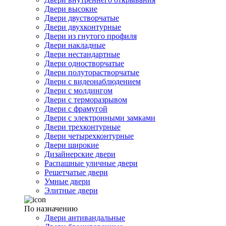
Двери высокие
Двери двустворчатые
Двери двухконтурные
Двери из гнутого профиля
Двери накладные
Двери нестандартные
Двери одностворчатые
Двери полуторастворчатые
Двери с видеонаблюдением
Двери с молдингом
Двери с терморазрывом
Двери с фрамугой
Двери с электронными замками
Двери трехконтурные
Двери четырехконтурные
Двери широкие
Дизайнерские двери
Распашные уличные двери
Решетчатые двери
Умные двери
Элитные двери
По назначению
Двери антивандальные