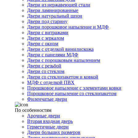
Двери из нержавеющей стали
Двери ламинированные
Двери натуральный шпон
Двери под старину
Двери порошковое напыление и МДФ
Двери с витражами
Двери с зеркалом
Двери с окном
Двери с отделкой винилискожа
Двери с панелями МДФ
Двери с порошковым напылением
Двери с резьбой
Двери со стеклом
Двери со стеклопакетом и ковкой
МДФ с отделкой ПВХ
Порошковое напыление с элементами ковки
Порошковое напыление со стеклопакетом
Филенчатые двери
По особенностям
Арочные двери
Вторая входная дверь
Герметичные двери
Двери больших размеров
Двери внутреннего открывания