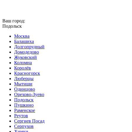
Ваш город:
Подольск
Москва
Балашиха
Долгопрудный
Домодедово
Жуковский
Коломна
Королёв
Красногорск
Люберцы
Мытищи
Одинцово
Орехово-Зуево
Подольск
Пушкино
Раменское
Реутов
Сергиев Посад
Серпухов
Химки