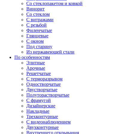
Со стеклопакетом и ковкой
Винорит
Со стеклом
С витражами
С резьбой
Филенчатые
Глянцевые
С окном
Под старину
Из нержавеющей стали
По особенностям
Элитные
Арочные
Решетчатые
С терморазрывом
Одностворчатые
Двустворчатые
Полуторастворчатые
С фрамугой
Дизайнерские
Накладные
Трехконтурные
С видеонаблюдением
Двухконтурные
Внутреннего открывания