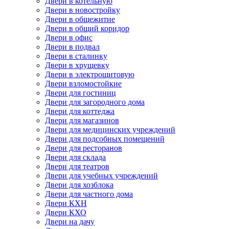
Двери в котельную
Двери в новостройку
Двери в общежитие
Двери в общий коридор
Двери в офис
Двери в подвал
Двери в сталинку
Двери в хрущевку
Двери в электрощитовую
Двери взломостойкие
Двери для гостиниц
Двери для загородного дома
Двери для коттеджа
Двери для магазинов
Двери для медицинских учреждений
Двери для подсобных помещений
Двери для ресторанов
Двери для склада
Двери для театров
Двери для учебных учреждений
Двери для хозблока
Двери для частного дома
Двери КХН
Двери КХО
Двери на дачу