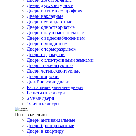
Двери двухконтурные
Двери из гнутого профиля
Двери накладные
Двери нестандартные
Двери одностворчатые
Двери полуторастворчатые
Двери с видеонаблюдением
Двери с молдингом
Двери с терморазрывом
Двери с фрамугой
Двери с электронными замками
Двери трехконтурные
Двери четырехконтурные
Двери широкие
Дизайнерские двери
Распашные уличные двери
Решетчатые двери
Умные двери
Элитные двери
По назначению
Двери антивандальные
Двери бронированные
Двери в квартиру