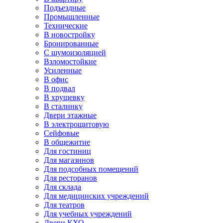
Подъездные
Промышленные
Технические
В новостройку
Бронированные
С шумоизоляцией
Взломостойкие
Усиленные
В офис
В подвал
В хрущевку
В сталинку
Двери этажные
В электрощитовую
Сейфовые
В общежитие
Для гостиниц
Для магазинов
Для подсобных помещений
Для ресторанов
Для склада
Для медицинских учреждений
Для театров
Для учебных учреждений
Двери КХО