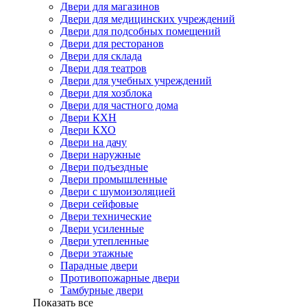
Двери для магазинов
Двери для медицинских учреждений
Двери для подсобных помещений
Двери для ресторанов
Двери для склада
Двери для театров
Двери для учебных учреждений
Двери для хозблока
Двери для частного дома
Двери КХН
Двери КХО
Двери на дачу
Двери наружные
Двери подъездные
Двери промышленные
Двери с шумоизоляцией
Двери сейфовые
Двери технические
Двери усиленные
Двери утепленные
Двери этажные
Парадные двери
Противопожарные двери
Тамбурные двери
Показать все