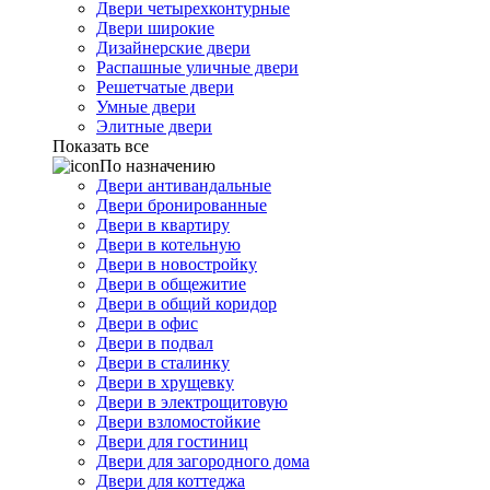
Двери четырехконтурные
Двери широкие
Дизайнерские двери
Распашные уличные двери
Решетчатые двери
Умные двери
Элитные двери
Показать все
По назначению
Двери антивандальные
Двери бронированные
Двери в квартиру
Двери в котельную
Двери в новостройку
Двери в общежитие
Двери в общий коридор
Двери в офис
Двери в подвал
Двери в сталинку
Двери в хрущевку
Двери в электрощитовую
Двери взломостойкие
Двери для гостиниц
Двери для загородного дома
Двери для коттеджа