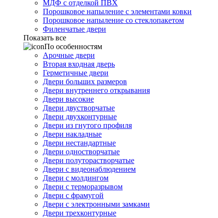
МДФ с отделкой ПВХ
Порошковое напыление с элементами ковки
Порошковое напыление со стеклопакетом
Филенчатые двери
Показать все
По особенностям
Арочные двери
Вторая входная дверь
Герметичные двери
Двери больших размеров
Двери внутреннего открывания
Двери высокие
Двери двустворчатые
Двери двухконтурные
Двери из гнутого профиля
Двери накладные
Двери нестандартные
Двери одностворчатые
Двери полуторастворчатые
Двери с видеонаблюдением
Двери с молдингом
Двери с терморазрывом
Двери с фрамугой
Двери с электронными замками
Двери трехконтурные