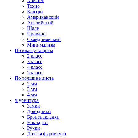
Хай-тек
Техно
Кантри
Американский
Английский
Шале
Прованс
Скандинавский
Минимализм
По классу защиты
2 класс
3 класс
4 класс
5 класс
По толщине листа
2 мм
3 мм
4 мм
Фурнитура
Замки
Доводчики
Броненакладки
Накладки
Ручки
Другая фурнитура