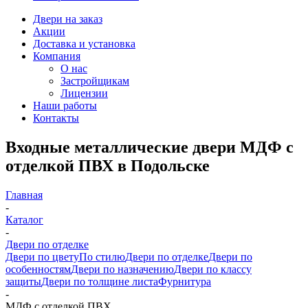
Двери на заказ
Акции
Доставка и установка
Компания
О нас
Застройщикам
Лицензии
Наши работы
Контакты
Входные металлические двери МДФ с
отделкой ПВХ в Подольске
Главная
-
Каталог
-
Двери по отделке
Двери по цвету
По стилю
Двери по отделке
Двери по
особенностям
Двери по назначению
Двери по классу
защиты
Двери по толщине листа
Фурнитура
-
МДФ с отделкой ПВХ