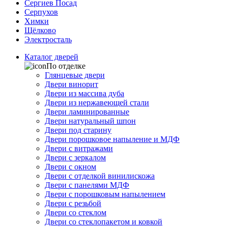
Сергиев Посад
Серпухов
Химки
Щёлково
Электросталь
Каталог дверей
По отделке
Глянцевые двери
Двери винорит
Двери из массива дуба
Двери из нержавеющей стали
Двери ламинированные
Двери натуральный шпон
Двери под старину
Двери порошковое напыление и МДФ
Двери с витражами
Двери с зеркалом
Двери с окном
Двери с отделкой винилискожа
Двери с панелями МДФ
Двери с порошковым напылением
Двери с резьбой
Двери со стеклом
Двери со стеклопакетом и ковкой