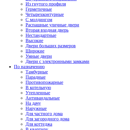
Из гнутого профиля
Герметичные
Четырехконтурные
С молдингом
Распашные уличные двери
Вторая входная дверь
Нестандартные
Высокие
Двери больших размеров
Широкие
Умные двери
Двери с электронными замками
По назначению
Тамбурные
Парадные
Противопожарные
В котельную
Утепленные
Антивандальные
На дачу
Наружные
Для частного дома
Для загородного дома
Для коттеджа
В квартиру