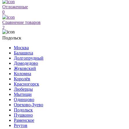
Отложенные
0
Сравнение товаров
2
Подольск
Москва
Балашиха
Долгопрудный
Домодедово
Жуковский
Коломна
Королёв
Красногорск
Люберцы
Мытищи
Одинцово
Орехово-Зуево
Подольск
Пушкино
Раменское
Реутов