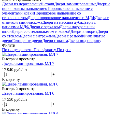
Двери из нержавеющей стали
Двери ламинированные
Двери с
порошковым напылением
Порошковое напыление с
элементами ковки
Порошковое напыление со
стеклопакетом
Двери порошковое напыление и МДФ
Двери с
отделкой винилискожа
Двери из массива дуба
Двери с
панелями МДФ
Двери с зеркалом
Двери натуральный
шпон
Двери со стеклопакетом и ковкой
Двери винорит
Двери
со стеклом
Двери с витражами
Двери с резьбой
Филенчатые
двери
Глянцевые двери
Двери с окном
Двери под старину
Фильтр
По популярности
По алфавиту
По цене
Быстрый просмотр
Дверь ламинированная, МЛ 7
17 940
руб.
/шт
-
+
В корзину
Быстрый просмотр
Дверь ламинированная, МЛ 6
17 550
руб.
/шт
-
+
В корзину