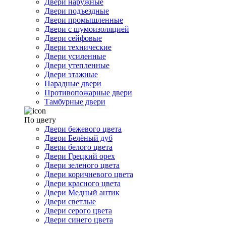
Двери наружные
Двери подъездные
Двери промышленные
Двери с шумоизоляцией
Двери сейфовые
Двери технические
Двери усиленные
Двери утепленные
Двери этажные
Парадные двери
Противопожарные двери
Тамбурные двери
По цвету
Двери бежевого цвета
Двери Белёный дуб
Двери белого цвета
Двери Грецкий орех
Двери зеленого цвета
Двери коричневого цвета
Двери красного цвета
Двери Медный антик
Двери светлые
Двери серого цвета
Двери синего цвета