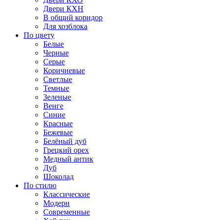
Двери КХН
В общий коридор
Для хозблока
По цвету
Белые
Черные
Серые
Коричневые
Светлые
Темные
Зеленые
Венге
Синие
Красные
Бежевые
Белёный дуб
Грецкий орех
Медный антик
Дуб
Шоколад
По стилю
Классические
Модерн
Современные