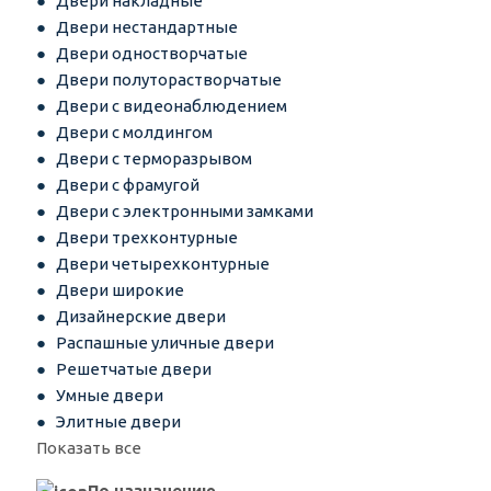
Двери накладные
Двери нестандартные
Двери одностворчатые
Двери полуторастворчатые
Двери с видеонаблюдением
Двери с молдингом
Двери с терморазрывом
Двери с фрамугой
Двери с электронными замками
Двери трехконтурные
Двери четырехконтурные
Двери широкие
Дизайнерские двери
Распашные уличные двери
Решетчатые двери
Умные двери
Элитные двери
Показать все
По назначению