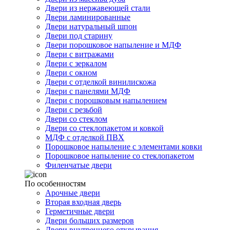
Двери из нержавеющей стали
Двери ламинированные
Двери натуральный шпон
Двери под старину
Двери порошковое напыление и МДФ
Двери с витражами
Двери с зеркалом
Двери с окном
Двери с отделкой винилискожа
Двери с панелями МДФ
Двери с порошковым напылением
Двери с резьбой
Двери со стеклом
Двери со стеклопакетом и ковкой
МДФ с отделкой ПВХ
Порошковое напыление с элементами ковки
Порошковое напыление со стеклопакетом
Филенчатые двери
По особенностям
Арочные двери
Вторая входная дверь
Герметичные двери
Двери больших размеров
Двери внутреннего открывания