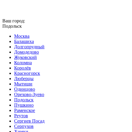
Ваш город:
Подольск
Москва
Балашиха
Долгопрудный
Домодедово
Жуковский
Коломна
Королёв
Красногорск
Люберцы
Мытищи
Одинцово
Орехово-Зуево
Подольск
Пушкино
Раменское
Реутов
Сергиев Посад
Серпухов
Химки