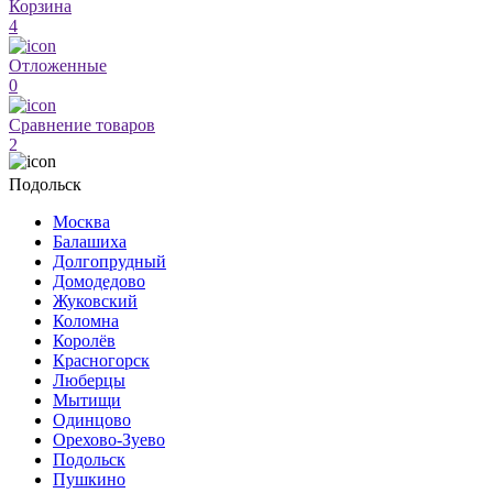
Корзина
4
Отложенные
0
Сравнение товаров
2
Подольск
Москва
Балашиха
Долгопрудный
Домодедово
Жуковский
Коломна
Королёв
Красногорск
Люберцы
Мытищи
Одинцово
Орехово-Зуево
Подольск
Пушкино