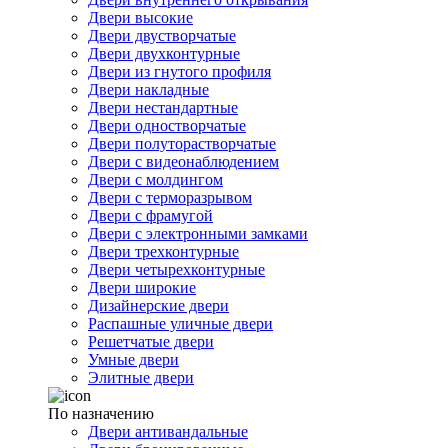
Двери высокие
Двери двустворчатые
Двери двухконтурные
Двери из гнутого профиля
Двери накладные
Двери нестандартные
Двери одностворчатые
Двери полуторастворчатые
Двери с видеонаблюдением
Двери с молдингом
Двери с терморазрывом
Двери с фрамугой
Двери с электронными замками
Двери трехконтурные
Двери четырехконтурные
Двери широкие
Дизайнерские двери
Распашные уличные двери
Решетчатые двери
Умные двери
Элитные двери
По назначению
Двери антивандальные