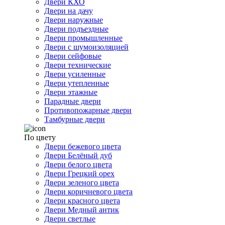
Двери КХО
Двери на дачу
Двери наружные
Двери подъездные
Двери промышленные
Двери с шумоизоляцией
Двери сейфовые
Двери технические
Двери усиленные
Двери утепленные
Двери этажные
Парадные двери
Противопожарные двери
Тамбурные двери
По цвету
Двери бежевого цвета
Двери Белёный дуб
Двери белого цвета
Двери Грецкий орех
Двери зеленого цвета
Двери коричневого цвета
Двери красного цвета
Двери Медный антик
Двери светлые