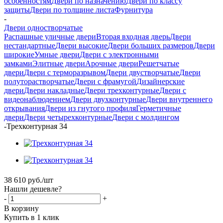
особенностям
Двери по назначению
Двери по классу
защиты
Двери по толщине листа
Фурнитура
-
Двери одностворчатые
Распашные уличные двери
Вторая входная дверь
Двери
нестандартные
Двери высокие
Двери больших размеров
Двери
широкие
Умные двери
Двери с электронными
замками
Элитные двери
Арочные двери
Решетчатые
двери
Двери с терморазрывом
Двери двустворчатые
Двери
полуторастворчатые
Двери с фрамугой
Дизайнерские
двери
Двери накладные
Двери трехконтурные
Двери с
видеонаблюдением
Двери двухконтурные
Двери внутреннего
открывания
Двери из гнутого профиля
Герметичные
двери
Двери четырехконтурные
Двери с молдингом
-
Трехконтурная 34
38 610
руб.
/шт
Нашли дешевле?
-
+
В корзину
Купить в 1 клик