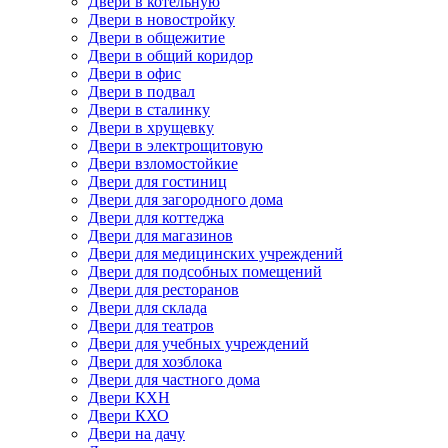
Двери в котельную
Двери в новостройку
Двери в общежитие
Двери в общий коридор
Двери в офис
Двери в подвал
Двери в сталинку
Двери в хрущевку
Двери в электрощитовую
Двери взломостойкие
Двери для гостиниц
Двери для загородного дома
Двери для коттеджа
Двери для магазинов
Двери для медицинских учреждений
Двери для подсобных помещений
Двери для ресторанов
Двери для склада
Двери для театров
Двери для учебных учреждений
Двери для хозблока
Двери для частного дома
Двери КХН
Двери КХО
Двери на дачу