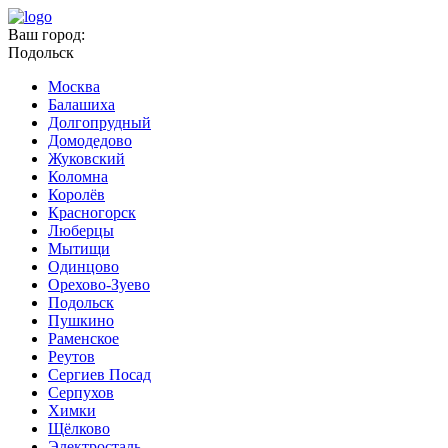
Ваш город:
Подольск
Москва
Балашиха
Долгопрудный
Домодедово
Жуковский
Коломна
Королёв
Красногорск
Люберцы
Мытищи
Одинцово
Орехово-Зуево
Подольск
Пушкино
Раменское
Реутов
Сергиев Посад
Серпухов
Химки
Щёлково
Электросталь