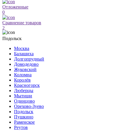
Отложенные
0
Сравнение товаров
2
Подольск
Москва
Балашиха
Долгопрудный
Домодедово
Жуковский
Коломна
Королёв
Красногорск
Люберцы
Мытищи
Одинцово
Орехово-Зуево
Подольск
Пушкино
Раменское
Реутов