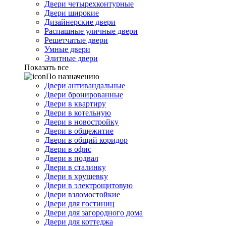
Двери четырехконтурные
Двери широкие
Дизайнерские двери
Распашные уличные двери
Решетчатые двери
Умные двери
Элитные двери
Показать все
По назначению
Двери антивандальные
Двери бронированные
Двери в квартиру
Двери в котельную
Двери в новостройку
Двери в общежитие
Двери в общий коридор
Двери в офис
Двери в подвал
Двери в сталинку
Двери в хрущевку
Двери в электрощитовую
Двери взломостойкие
Двери для гостиниц
Двери для загородного дома
Двери для коттеджа