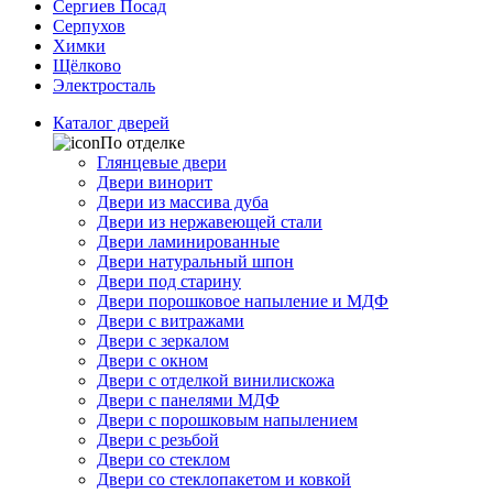
Сергиев Посад
Серпухов
Химки
Щёлково
Электросталь
Каталог дверей
По отделке
Глянцевые двери
Двери винорит
Двери из массива дуба
Двери из нержавеющей стали
Двери ламинированные
Двери натуральный шпон
Двери под старину
Двери порошковое напыление и МДФ
Двери с витражами
Двери с зеркалом
Двери с окном
Двери с отделкой винилискожа
Двери с панелями МДФ
Двери с порошковым напылением
Двери с резьбой
Двери со стеклом
Двери со стеклопакетом и ковкой