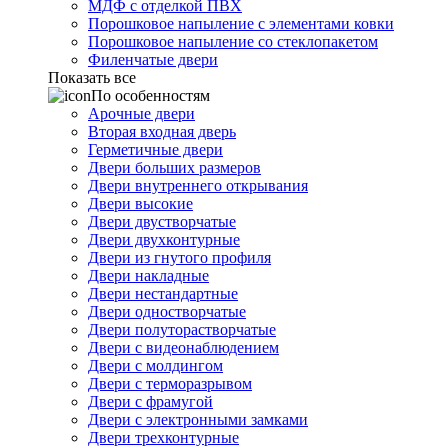
МДФ с отделкой ПВХ
Порошковое напыление с элементами ковки
Порошковое напыление со стеклопакетом
Филенчатые двери
Показать все
По особенностям
Арочные двери
Вторая входная дверь
Герметичные двери
Двери больших размеров
Двери внутреннего открывания
Двери высокие
Двери двустворчатые
Двери двухконтурные
Двери из гнутого профиля
Двери накладные
Двери нестандартные
Двери одностворчатые
Двери полуторастворчатые
Двери с видеонаблюдением
Двери с молдингом
Двери с терморазрывом
Двери с фрамугой
Двери с электронными замками
Двери трехконтурные