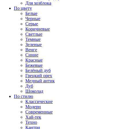
Для хозблока
По цвету
Белые
Черные
Серые
Коричневые
Светлые
Темные
Зеленые
Венге
Синие
Красные
Бежевые
Белёный дуб
Грецкий орех
Медный антик
Дуб
Шоколад
По стилю
Классические
Модерн
Современные
Хай-тек
Техно
Кантри