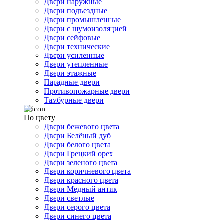
Двери наружные
Двери подъездные
Двери промышленные
Двери с шумоизоляцией
Двери сейфовые
Двери технические
Двери усиленные
Двери утепленные
Двери этажные
Парадные двери
Противопожарные двери
Тамбурные двери
По цвету
Двери бежевого цвета
Двери Белёный дуб
Двери белого цвета
Двери Грецкий орех
Двери зеленого цвета
Двери коричневого цвета
Двери красного цвета
Двери Медный антик
Двери светлые
Двери серого цвета
Двери синего цвета