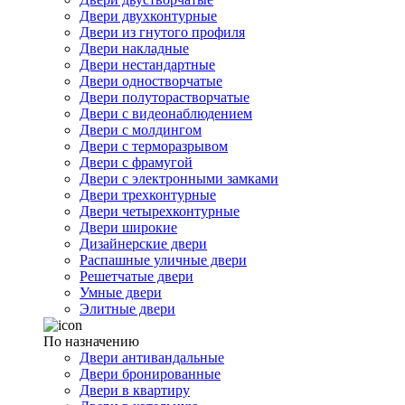
Двери двухконтурные
Двери из гнутого профиля
Двери накладные
Двери нестандартные
Двери одностворчатые
Двери полуторастворчатые
Двери с видеонаблюдением
Двери с молдингом
Двери с терморазрывом
Двери с фрамугой
Двери с электронными замками
Двери трехконтурные
Двери четырехконтурные
Двери широкие
Дизайнерские двери
Распашные уличные двери
Решетчатые двери
Умные двери
Элитные двери
По назначению
Двери антивандальные
Двери бронированные
Двери в квартиру