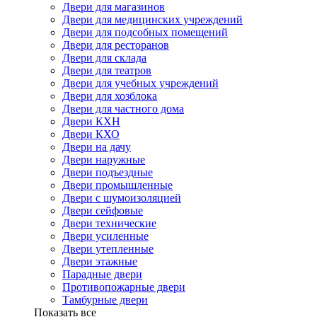
Двери для магазинов
Двери для медицинских учреждений
Двери для подсобных помещений
Двери для ресторанов
Двери для склада
Двери для театров
Двери для учебных учреждений
Двери для хозблока
Двери для частного дома
Двери КХН
Двери КХО
Двери на дачу
Двери наружные
Двери подъездные
Двери промышленные
Двери с шумоизоляцией
Двери сейфовые
Двери технические
Двери усиленные
Двери утепленные
Двери этажные
Парадные двери
Противопожарные двери
Тамбурные двери
Показать все