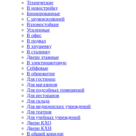
Технические
В новостройку
Бронированные
С шумоизоляцией
Взломостойкие
Усиленные
В офис
В подвал
В хрущевку
В сталинку
Двери этажные
В электрощитовую
Сейфовые
В общежитие
Для гостиниц
Для магазинов
Для подсобных помещений
Для ресторанов
Для склада
Для медицинских учреждений
Для театров
Для учебных учреждений
Двери КХО
Двери КХН
В общий коридор