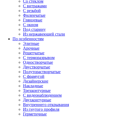
Со стеклом
С витражами
С резьбой
Филенчатые
Глянцевые
С окном
Под старину
Из нержавеющей стали
По особенностям
Элитные
Арочные
Решетчатые
С терморазрывом
Одностворчатые
Двустворчатые
Полуторастворчатые
С фрамугой
Дизайнерские
Накладные
Трехконтурные
С видеонаблюдением
Двухконтурные
Внутреннего открывания
Из гнутого профиля
Герметичные