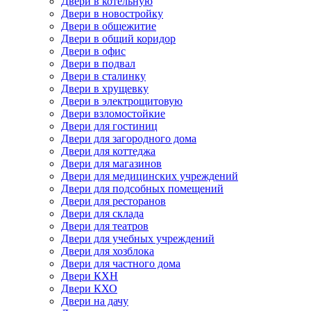
Двери в котельную
Двери в новостройку
Двери в общежитие
Двери в общий коридор
Двери в офис
Двери в подвал
Двери в сталинку
Двери в хрущевку
Двери в электрощитовую
Двери взломостойкие
Двери для гостиниц
Двери для загородного дома
Двери для коттеджа
Двери для магазинов
Двери для медицинских учреждений
Двери для подсобных помещений
Двери для ресторанов
Двери для склада
Двери для театров
Двери для учебных учреждений
Двери для хозблока
Двери для частного дома
Двери КХН
Двери КХО
Двери на дачу