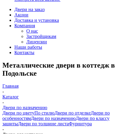
Двери на заказ
Акции
Доставка и установка
Компания
О нас
Застройщикам
Лицензии
Наши работы
Контакты
Металлические двери в коттедж в
Подольске
Главная
-
Каталог
-
Двери по назначению
Двери по цвету
По стилю
Двери по отделке
Двери по
особенностям
Двери по назначению
Двери по классу
защиты
Двери по толщине листа
Фурнитура
-