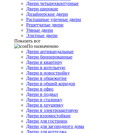
Двери четырехконтурные
Двери широкие
Дизайнерские двери
Распашные уличные двери
Решетчатые двери
Умные двери
Элитные двери
Показать все
По назначению
Двери антивандальные
Двери бронированные
Двери в квартиру
Двери в котельную
Двери в новостройку
Двери в общежитие
Двери в общий коридор
Двери в офис
Двери в подвал
Двери в сталинку
Двери в хрущевку
Двери в электрощитовую
Двери взломостойкие
Двери для гостиниц
Двери для загородного дома
Двери для коттеджа