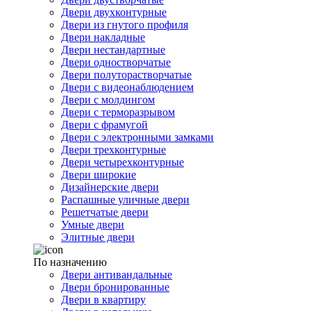
Двери двухконтурные
Двери из гнутого профиля
Двери накладные
Двери нестандартные
Двери одностворчатые
Двери полуторастворчатые
Двери с видеонаблюдением
Двери с молдингом
Двери с терморазрывом
Двери с фрамугой
Двери с электронными замками
Двери трехконтурные
Двери четырехконтурные
Двери широкие
Дизайнерские двери
Распашные уличные двери
Решетчатые двери
Умные двери
Элитные двери
По назначению
Двери антивандальные
Двери бронированные
Двери в квартиру