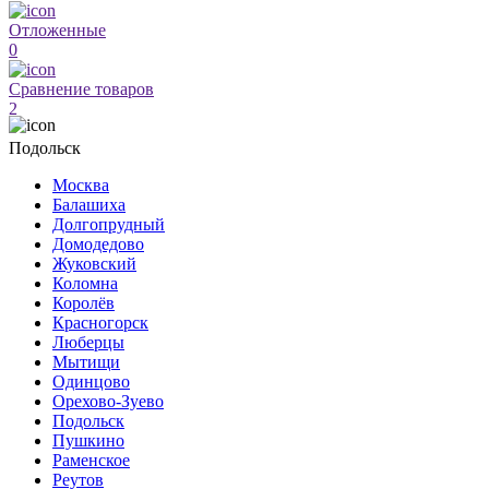
Отложенные
0
Сравнение товаров
2
Подольск
Москва
Балашиха
Долгопрудный
Домодедово
Жуковский
Коломна
Королёв
Красногорск
Люберцы
Мытищи
Одинцово
Орехово-Зуево
Подольск
Пушкино
Раменское
Реутов