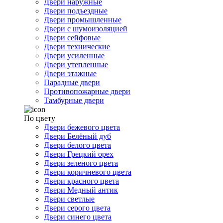
Двери наружные
Двери подъездные
Двери промышленные
Двери с шумоизоляцией
Двери сейфовые
Двери технические
Двери усиленные
Двери утепленные
Двери этажные
Парадные двери
Противопожарные двери
Тамбурные двери
По цвету
Двери бежевого цвета
Двери Белёный дуб
Двери белого цвета
Двери Грецкий орех
Двери зеленого цвета
Двери коричневого цвета
Двери красного цвета
Двери Медный антик
Двери светлые
Двери серого цвета
Двери синего цвета