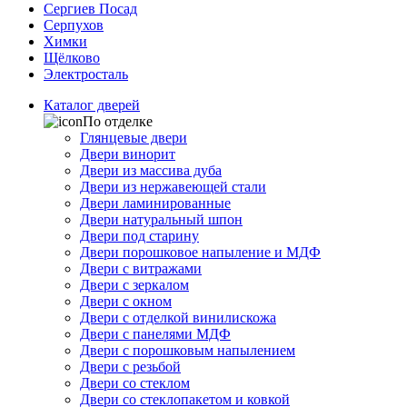
Сергиев Посад
Серпухов
Химки
Щёлково
Электросталь
Каталог дверей
По отделке
Глянцевые двери
Двери винорит
Двери из массива дуба
Двери из нержавеющей стали
Двери ламинированные
Двери натуральный шпон
Двери под старину
Двери порошковое напыление и МДФ
Двери с витражами
Двери с зеркалом
Двери с окном
Двери с отделкой винилискожа
Двери с панелями МДФ
Двери с порошковым напылением
Двери с резьбой
Двери со стеклом
Двери со стеклопакетом и ковкой