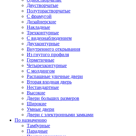
Двустворчатые
Полуторастворчатые
С фрамугой
Дизайнерские
Накладные
Трехконтурные
С видеонаблюдением
Двухконтурные
Внутреннего открывания
Из гнутого профиля
Герметичные
Четырехконтурные
С молдингом
Распашные уличные двери
Вторая входная дверь
Нестандартные
Высокие
Двери больших размеров
Широкие
Умные двери
Двери с электронными замками
По назначению
Тамбурные
Парадные