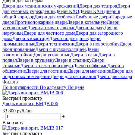
Двери для коттеджа
Двери для медицинских учреждений
Двери для театров
Двери
для учебных учреждений
Двери КХО
Двери КХН
Двери в
общий коридор
Двери для хозблока
Тамбурные двери
Парадные
двери
Противопожарные двери
Двери в котельную
Двери
утепленные
Двери антивандальные
Двери на дачу
Двери
наружные
Двери для частного дома
Двери для загородного
дома
Двери в квартиру
Двери подъездные
Двери
промышленные
Двери технические
Двери в новостройку
Двери
бронированные
Двери с шумоизоляцией
Двери
взломостойкие
Двери усиленные
Двери в офис
Двери в
подвал
Двери в хрущевку
Двери в сталинку
Двери
этажные
Двери в электрощитовую
Двери сейфовые
Двери в
общежитие
Двери для гостиниц
Двери для магазинов
Двери для
подсобных помещений
Двери для ресторанов
Двери для склада
Фильтр
По популярности
По алфавиту
По цене
Быстрый просмотр
Дверь винорит, ВМДВ 006
33 800
руб.
/шт
-
+
В корзину
Быстрый просмотр