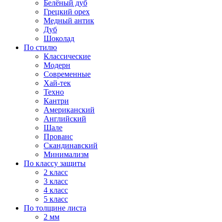
Белёный дуб
Грецкий орех
Медный антик
Дуб
Шоколад
По стилю
Классические
Модерн
Современные
Хай-тек
Техно
Кантри
Американский
Английский
Шале
Прованс
Скандинавский
Минимализм
По классу защиты
2 класс
3 класс
4 класс
5 класс
По толщине листа
2 мм