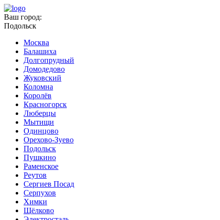
Ваш город:
Подольск
Москва
Балашиха
Долгопрудный
Домодедово
Жуковский
Коломна
Королёв
Красногорск
Люберцы
Мытищи
Одинцово
Орехово-Зуево
Подольск
Пушкино
Раменское
Реутов
Сергиев Посад
Серпухов
Химки
Щёлково
Электросталь