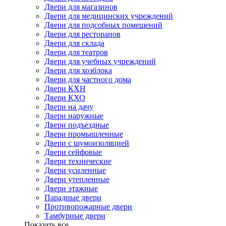
Двери для магазинов
Двери для медицинских учреждений
Двери для подсобных помещений
Двери для ресторанов
Двери для склада
Двери для театров
Двери для учебных учреждений
Двери для хозблока
Двери для частного дома
Двери КХН
Двери КХО
Двери на дачу
Двери наружные
Двери подъездные
Двери промышленные
Двери с шумоизоляцией
Двери сейфовые
Двери технические
Двери усиленные
Двери утепленные
Двери этажные
Парадные двери
Противопожарные двери
Тамбурные двери
Показать все