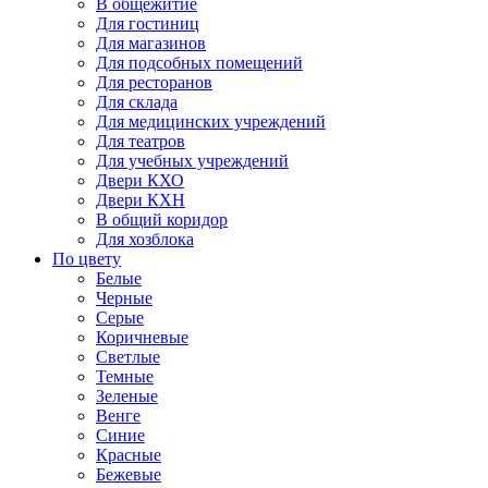
В общежитие
Для гостиниц
Для магазинов
Для подсобных помещений
Для ресторанов
Для склада
Для медицинских учреждений
Для театров
Для учебных учреждений
Двери КХО
Двери КХН
В общий коридор
Для хозблока
По цвету
Белые
Черные
Серые
Коричневые
Светлые
Темные
Зеленые
Венге
Синие
Красные
Бежевые