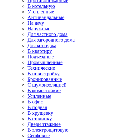
Противопожарные
В котельную
Утепленные
Антивандальные
На дачу
Наружные
Для частного дома
Для загородного дома
Для коттеджа
В квартиру
Подъездные
Промышленные
Технические
В новостройку
Бронированные
С шумоизоляцией
Взломостойкие
Усиленные
В офис
В подвал
В хрущевку
В сталинку
Двери этажные
В электрощитовую
Сейфовые