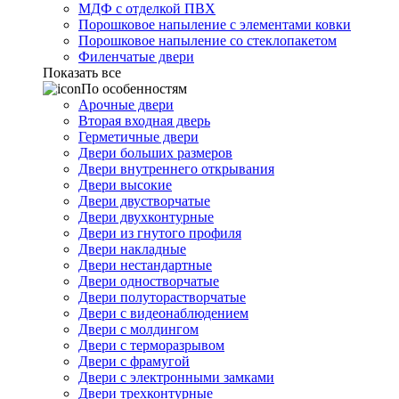
МДФ с отделкой ПВХ
Порошковое напыление с элементами ковки
Порошковое напыление со стеклопакетом
Филенчатые двери
Показать все
По особенностям
Арочные двери
Вторая входная дверь
Герметичные двери
Двери больших размеров
Двери внутреннего открывания
Двери высокие
Двери двустворчатые
Двери двухконтурные
Двери из гнутого профиля
Двери накладные
Двери нестандартные
Двери одностворчатые
Двери полуторастворчатые
Двери с видеонаблюдением
Двери с молдингом
Двери с терморазрывом
Двери с фрамугой
Двери с электронными замками
Двери трехконтурные