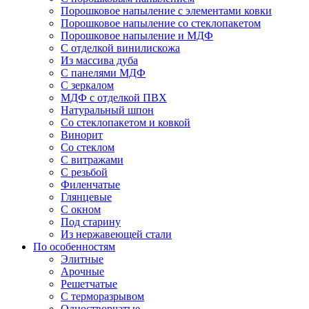
Порошковое напыление с элементами ковки
Порошковое напыление со стеклопакетом
Порошковое напыление и МДФ
С отделкой винилискожа
Из массива дуба
С панелями МДФ
С зеркалом
МДФ с отделкой ПВХ
Натуральный шпон
Со стеклопакетом и ковкой
Винорит
Со стеклом
С витражами
С резьбой
Филенчатые
Глянцевые
С окном
Под старину
Из нержавеющей стали
По особенностям
Элитные
Арочные
Решетчатые
С терморазрывом
Одностворчатые