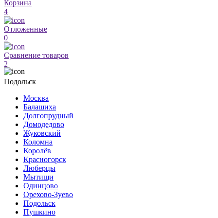
Корзина
4
Отложенные
0
Сравнение товаров
2
Подольск
Москва
Балашиха
Долгопрудный
Домодедово
Жуковский
Коломна
Королёв
Красногорск
Люберцы
Мытищи
Одинцово
Орехово-Зуево
Подольск
Пушкино