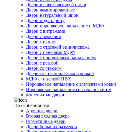
Двери из нержавеющей стали
Двери ламинированные
Двери натуральный шпон
Двери под старину
Двери порошковое напыление и МДФ
Двери с витражами
Двери с зеркалом
Двери с окном
Двери с отделкой винилискожа
Двери с панелями МДФ
Двери с порошковым напылением
Двери с резьбой
Двери со стеклом
Двери со стеклопакетом и ковкой
МДФ с отделкой ПВХ
Порошковое напыление с элементами ковки
Порошковое напыление со стеклопакетом
Филенчатые двери
По особенностям
Арочные двери
Вторая входная дверь
Герметичные двери
Двери больших размеров
Двери внутреннего открывания