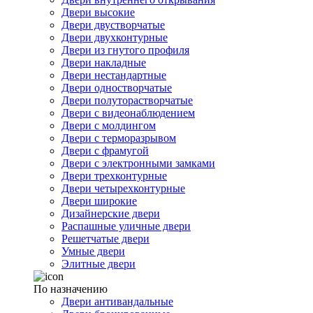
Двери высокие
Двери двустворчатые
Двери двухконтурные
Двери из гнутого профиля
Двери накладные
Двери нестандартные
Двери одностворчатые
Двери полуторастворчатые
Двери с видеонаблюдением
Двери с молдингом
Двери с терморазрывом
Двери с фрамугой
Двери с электронными замками
Двери трехконтурные
Двери четырехконтурные
Двери широкие
Дизайнерские двери
Распашные уличные двери
Решетчатые двери
Умные двери
Элитные двери
По назначению
Двери антивандальные