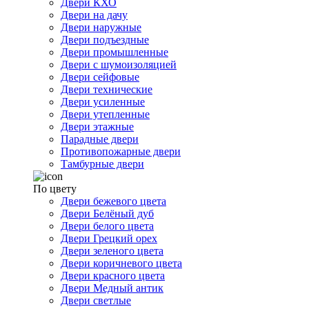
Двери КХО
Двери на дачу
Двери наружные
Двери подъездные
Двери промышленные
Двери с шумоизоляцией
Двери сейфовые
Двери технические
Двери усиленные
Двери утепленные
Двери этажные
Парадные двери
Противопожарные двери
Тамбурные двери
По цвету
Двери бежевого цвета
Двери Белёный дуб
Двери белого цвета
Двери Грецкий орех
Двери зеленого цвета
Двери коричневого цвета
Двери красного цвета
Двери Медный антик
Двери светлые