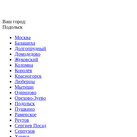
Ваш город:
Подольск
Москва
Балашиха
Долгопрудный
Домодедово
Жуковский
Коломна
Королёв
Красногорск
Люберцы
Мытищи
Одинцово
Орехово-Зуево
Подольск
Пушкино
Раменское
Реутов
Сергиев Посад
Серпухов
Химки