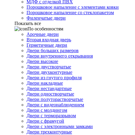
МДФ с отделкой ПВХ
Порошковое напыление с элементами ковки
Порошковое напыление со стеклопакетом
Филенчатые двери
Показать все
По особенностям
Арочные двери
Вторая входная дверь
Герметичные двери
Двери больших размеров
Двери внутреннего открывания
Двери высокие
Двери двустворчатые
Двери двухконтурные
Двери из гнутого профиля
Двери накладные
Двери нестандартные
Двери одностворчатые
Двери полуторастворчатые
Двери с видеонаблюдением
Двери с молдингом
Двери с терморазрывом
Двери с фрамугой
Двери с электронными замками
Двери трехконтурные