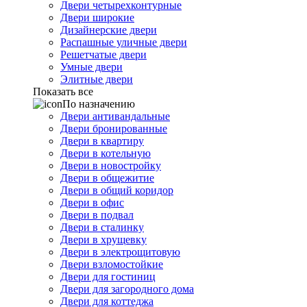
Двери четырехконтурные
Двери широкие
Дизайнерские двери
Распашные уличные двери
Решетчатые двери
Умные двери
Элитные двери
Показать все
По назначению
Двери антивандальные
Двери бронированные
Двери в квартиру
Двери в котельную
Двери в новостройку
Двери в общежитие
Двери в общий коридор
Двери в офис
Двери в подвал
Двери в сталинку
Двери в хрущевку
Двери в электрощитовую
Двери взломостойкие
Двери для гостиниц
Двери для загородного дома
Двери для коттеджа