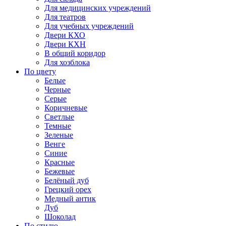
Для медицинских учреждений
Для театров
Для учебных учреждений
Двери КХО
Двери КХН
В общий коридор
Для хозблока
По цвету
Белые
Черные
Серые
Коричневые
Светлые
Темные
Зеленые
Венге
Синие
Красные
Бежевые
Белёный дуб
Грецкий орех
Медный антик
Дуб
Шоколад
По стилю