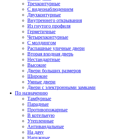
Трехконтурные
С видеонаблюдением
Двухконтурные
Внутреннего открывания
Из гнутого профиля
Герметичные
Четырехконтурные
С молдингом
Распашные уличные двери
Вторая входная дверь
Нестандартные
Высокие
Двери больших размеров
Широкие
Умные двери
Двери с электронными замками
По назначению
Тамбурные
Парадные
Противопожарные
В котельную
Утепленные
Антивандальные
На дачу
Наружные