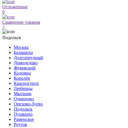
Отложенные
0
Сравнение товаров
2
Подольск
Москва
Балашиха
Долгопрудный
Домодедово
Жуковский
Коломна
Королёв
Красногорск
Люберцы
Мытищи
Одинцово
Орехово-Зуево
Подольск
Пушкино
Раменское
Реутов