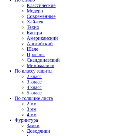
Классические
Модерн
Современные
Хай-тек
Техно
Кантри
Американский
Английский
Шале
Прованс
Скандинавский
Минимализм
По классу защиты
2 класс
3 класс
4 класс
5 класс
По толщине листа
2 мм
3 мм
4 мм
Фурнитура
Замки
Доводчики