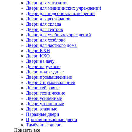
Двери для магазинов
Двери для медицинских учреждений
Двери для подсобных помещений
Двери для ресторанов
Двери для склада
Двери для театров
Двери для учебных учреждений
Двери для хозблока
Двери для частного дома
Двери КХН
Двери КХО
Двери на дачу
Двери наружные
Двери подъездные
Двери промышленные
Двери с шумоизоляцией
Двери сейфовые
Двери технические
Двери усиленные
Двери утепленные
Двери этажные
Парадные двери
Противопожарные двери
Тамбурные двери
Показать все