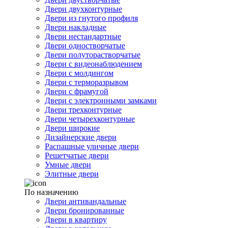
Двери двухконтурные
Двери из гнутого профиля
Двери накладные
Двери нестандартные
Двери одностворчатые
Двери полуторастворчатые
Двери с видеонаблюдением
Двери с молдингом
Двери с терморазрывом
Двери с фрамугой
Двери с электронными замками
Двери трехконтурные
Двери четырехконтурные
Двери широкие
Дизайнерские двери
Распашные уличные двери
Решетчатые двери
Умные двери
Элитные двери
По назначению
Двери антивандальные
Двери бронированные
Двери в квартиру