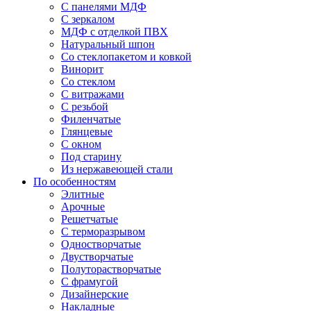
С панелями МДФ
С зеркалом
МДФ с отделкой ПВХ
Натуральный шпон
Со стеклопакетом и ковкой
Винорит
Со стеклом
С витражами
С резьбой
Филенчатые
Глянцевые
С окном
Под старину
Из нержавеющей стали
По особенностям
Элитные
Арочные
Решетчатые
С терморазрывом
Одностворчатые
Двустворчатые
Полуторастворчатые
С фрамугой
Дизайнерские
Накладные