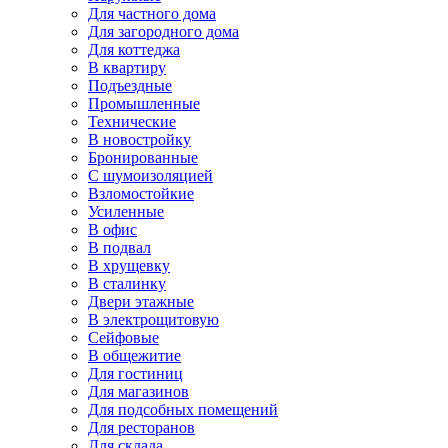
Для частного дома
Для загородного дома
Для коттеджа
В квартиру
Подъездные
Промышленные
Технические
В новостройку
Бронированные
С шумоизоляцией
Взломостойкие
Усиленные
В офис
В подвал
В хрущевку
В сталинку
Двери этажные
В электрощитовую
Сейфовые
В общежитие
Для гостиниц
Для магазинов
Для подсобных помещений
Для ресторанов
Для склада