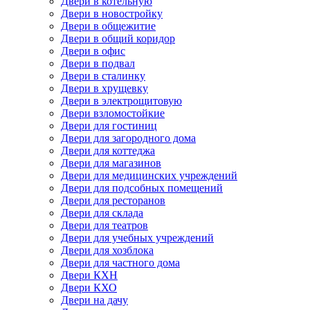
Двери в котельную
Двери в новостройку
Двери в общежитие
Двери в общий коридор
Двери в офис
Двери в подвал
Двери в сталинку
Двери в хрущевку
Двери в электрощитовую
Двери взломостойкие
Двери для гостиниц
Двери для загородного дома
Двери для коттеджа
Двери для магазинов
Двери для медицинских учреждений
Двери для подсобных помещений
Двери для ресторанов
Двери для склада
Двери для театров
Двери для учебных учреждений
Двери для хозблока
Двери для частного дома
Двери КХН
Двери КХО
Двери на дачу