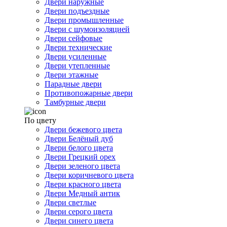
Двери наружные
Двери подъездные
Двери промышленные
Двери с шумоизоляцией
Двери сейфовые
Двери технические
Двери усиленные
Двери утепленные
Двери этажные
Парадные двери
Противопожарные двери
Тамбурные двери
По цвету
Двери бежевого цвета
Двери Белёный дуб
Двери белого цвета
Двери Грецкий орех
Двери зеленого цвета
Двери коричневого цвета
Двери красного цвета
Двери Медный антик
Двери светлые
Двери серого цвета
Двери синего цвета