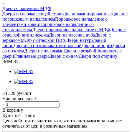
-
Двери с панелями МДФ
Двери из нержавеющей стали
Двери ламинированные
Двери с
порошковым напылением
Порошковое напыление с
элементами ковки
Порошковое напыление со
стеклопакетом
Двери порошковое напыление и МДФ
Двери с
отделкой винилискожа
Двери из массива дуба
Двери с
зеркалом
МДФ с отделкой ПВХ
Двери натуральный
шпон
Двери со стеклопакетом и ковкой
Двери винорит
Двери
со стеклом
Двери с витражами
Двери с резьбой
Филенчатые
двери
Глянцевые двери
Двери с окном
Двери под старину
-
ММ-35
34 320
руб.
/шт
Нашли дешевле?
-
+
В корзину
Купить в 1 клик
Цена действительна только для интернет-магазина и может
отличаться от цен в розничных магазинах