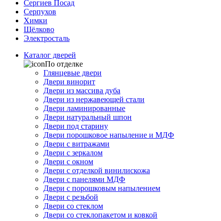
Сергиев Посад
Серпухов
Химки
Щёлково
Электросталь
Каталог дверей
По отделке
Глянцевые двери
Двери винорит
Двери из массива дуба
Двери из нержавеющей стали
Двери ламинированные
Двери натуральный шпон
Двери под старину
Двери порошковое напыление и МДФ
Двери с витражами
Двери с зеркалом
Двери с окном
Двери с отделкой винилискожа
Двери с панелями МДФ
Двери с порошковым напылением
Двери с резьбой
Двери со стеклом
Двери со стеклопакетом и ковкой