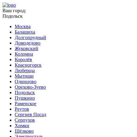
Ваш город:
Подольск
Москва
Балашиха
Долгопрудный
Домодедово
Жуковский
Коломна
Королёв
Красногорск
Люберцы
Мытищи
Одинцово
Орехово-Зуево
Подольск
Пушкино
Раменское
Реутов
Сергиев Посад
Серпухов
Химки
Щёлково
Электросталь