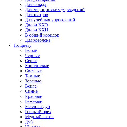
Для склада
Для медицинских учреждений
Для театров
Для учебных учреждений
Двери КХО
Двери КХН
В общий коридор
Для хозблока
По цвету
Белые
Черные
Серые
Коричневые
Светлые
Темные
Зеленые
Венге
Синие
Красные
Бежевые
Белёный дуб
Грецкий орех
Медный антик
Дуб
Шоколад