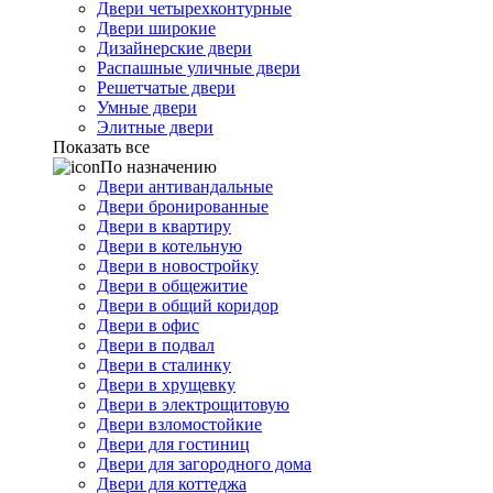
Двери четырехконтурные
Двери широкие
Дизайнерские двери
Распашные уличные двери
Решетчатые двери
Умные двери
Элитные двери
Показать все
По назначению
Двери антивандальные
Двери бронированные
Двери в квартиру
Двери в котельную
Двери в новостройку
Двери в общежитие
Двери в общий коридор
Двери в офис
Двери в подвал
Двери в сталинку
Двери в хрущевку
Двери в электрощитовую
Двери взломостойкие
Двери для гостиниц
Двери для загородного дома
Двери для коттеджа