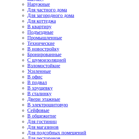
Наружные
Для частного дома
Для загородного дома
Для коттеджа
В квартиру
Подъездные
Промышленные
Технические
В новостройку
Бронированные
С шумоизоляцией
Взломостойкие
Усиленные
В офис
В подвал
В хрущевку
В сталинку
Двери этажные
В электрощитовую
Сейфовые
В общежитие
Для гостиниц
Для магазинов
Для подсобных помещений
Для ресторанов