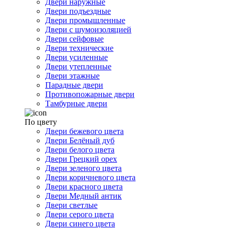
Двери наружные
Двери подъездные
Двери промышленные
Двери с шумоизоляцией
Двери сейфовые
Двери технические
Двери усиленные
Двери утепленные
Двери этажные
Парадные двери
Противопожарные двери
Тамбурные двери
По цвету
Двери бежевого цвета
Двери Белёный дуб
Двери белого цвета
Двери Грецкий орех
Двери зеленого цвета
Двери коричневого цвета
Двери красного цвета
Двери Медный антик
Двери светлые
Двери серого цвета
Двери синего цвета