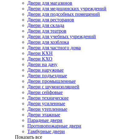
Двери для магазинов
Двери для медицинских учреждений
Двери для подсобных помещений
Двери для ресторанов
Двери для склада
Двери для театров
Двери для учебных учреждений
Двери для хозблока
Двери для частного дома
Двери КХН
Двери КХО
Двери на дачу
Двери наружные
Двери подъездные
Двери промышленные
Двери с шумоизоляцией
Двери сейфовые
Двери технические
Двери усиленные
Двери утепленные
Двери этажные
Парадные двери
Противопожарные двери
Тамбурные двери
Показать все