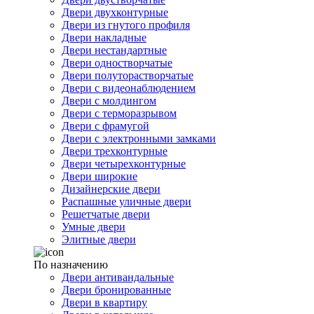
Двери двухконтурные
Двери из гнутого профиля
Двери накладные
Двери нестандартные
Двери одностворчатые
Двери полуторастворчатые
Двери с видеонаблюдением
Двери с молдингом
Двери с терморазрывом
Двери с фрамугой
Двери с электронными замками
Двери трехконтурные
Двери четырехконтурные
Двери широкие
Дизайнерские двери
Распашные уличные двери
Решетчатые двери
Умные двери
Элитные двери
По назначению
Двери антивандальные
Двери бронированные
Двери в квартиру