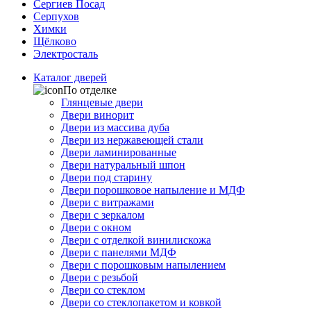
Сергиев Посад
Серпухов
Химки
Щёлково
Электросталь
Каталог дверей
По отделке
Глянцевые двери
Двери винорит
Двери из массива дуба
Двери из нержавеющей стали
Двери ламинированные
Двери натуральный шпон
Двери под старину
Двери порошковое напыление и МДФ
Двери с витражами
Двери с зеркалом
Двери с окном
Двери с отделкой винилискожа
Двери с панелями МДФ
Двери с порошковым напылением
Двери с резьбой
Двери со стеклом
Двери со стеклопакетом и ковкой