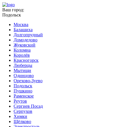
Ваш город:
Подольск
Москва
Балашиха
Долгопрудный
Домодедово
Жуковский
Коломна
Королёв
Красногорск
Люберцы
Мытищи
Одинцово
Орехово-Зуево
Подольск
Пушкино
Раменское
Реутов
Сергиев Посад
Серпухов
Химки
Щёлково
Электросталь