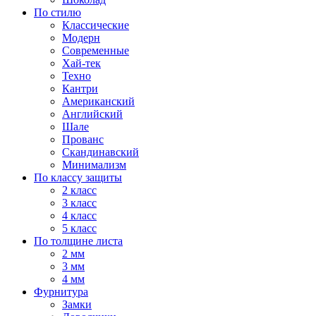
По стилю
Классические
Модерн
Современные
Хай-тек
Техно
Кантри
Американский
Английский
Шале
Прованс
Скандинавский
Минимализм
По классу защиты
2 класс
3 класс
4 класс
5 класс
По толщине листа
2 мм
3 мм
4 мм
Фурнитура
Замки