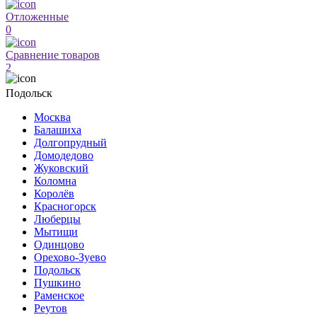
Отложенные
0
Сравнение товаров
2
Подольск
Москва
Балашиха
Долгопрудный
Домодедово
Жуковский
Коломна
Королёв
Красногорск
Люберцы
Мытищи
Одинцово
Орехово-Зуево
Подольск
Пушкино
Раменское
Реутов