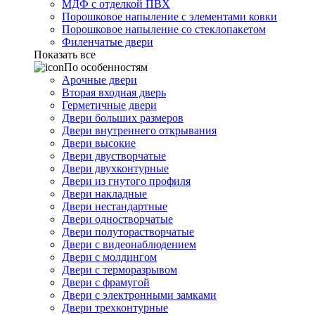
МДФ с отделкой ПВХ
Порошковое напыление с элементами ковки
Порошковое напыление со стеклопакетом
Филенчатые двери
Показать все
По особенностям
Арочные двери
Вторая входная дверь
Герметичные двери
Двери больших размеров
Двери внутреннего открывания
Двери высокие
Двери двустворчатые
Двери двухконтурные
Двери из гнутого профиля
Двери накладные
Двери нестандартные
Двери одностворчатые
Двери полуторастворчатые
Двери с видеонаблюдением
Двери с молдингом
Двери с терморазрывом
Двери с фрамугой
Двери с электронными замками
Двери трехконтурные