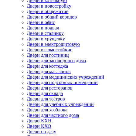
Двери в котельную
Двери в новостройку
Двери в общежитие
Двери в общий коридор
Двери в офис
Двери в подвал
Двери в сталинку
Двери в хрущевку
Двери в электрощитовую
Двери взломостойкие
Двери для гостиниц
Двери для загородного дома
Двери для коттеджа
Двери для магазинов
Двери для медицинских учреждений
Двери для подсобных помещений
Двери для ресторанов
Двери для склада
Двери для театров
Двери для учебных учреждений
Двери для хозблока
Двери для частного дома
Двери КХН
Двери КХО
Двери на дачу