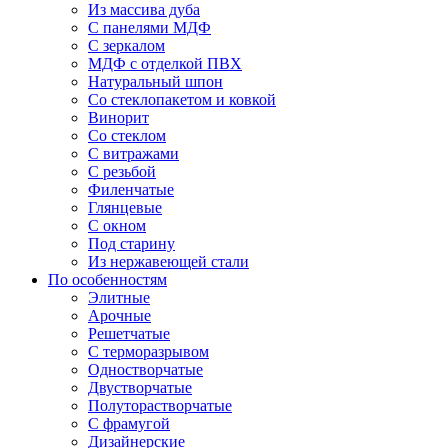
Из массива дуба
С панелями МДФ
С зеркалом
МДФ с отделкой ПВХ
Натуральный шпон
Со стеклопакетом и ковкой
Винорит
Со стеклом
С витражами
С резьбой
Филенчатые
Глянцевые
С окном
Под старину
Из нержавеющей стали
По особенностям
Элитные
Арочные
Решетчатые
С терморазрывом
Одностворчатые
Двустворчатые
Полуторастворчатые
С фрамугой
Дизайнерские