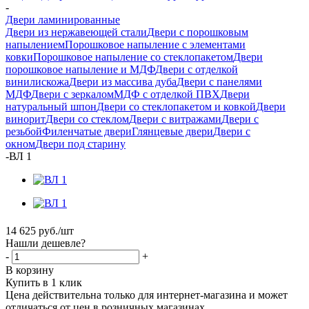
-
Двери ламинированные
Двери из нержавеющей стали
Двери с порошковым
напылением
Порошковое напыление с элементами
ковки
Порошковое напыление со стеклопакетом
Двери
порошковое напыление и МДФ
Двери с отделкой
винилискожа
Двери из массива дуба
Двери с панелями
МДФ
Двери с зеркалом
МДФ с отделкой ПВХ
Двери
натуральный шпон
Двери со стеклопакетом и ковкой
Двери
винорит
Двери со стеклом
Двери с витражами
Двери с
резьбой
Филенчатые двери
Глянцевые двери
Двери с
окном
Двери под старину
-
ВЛ 1
14 625
руб.
/шт
Нашли дешевле?
-
+
В корзину
Купить в 1 клик
Цена действительна только для интернет-магазина и может
отличаться от цен в розничных магазинах