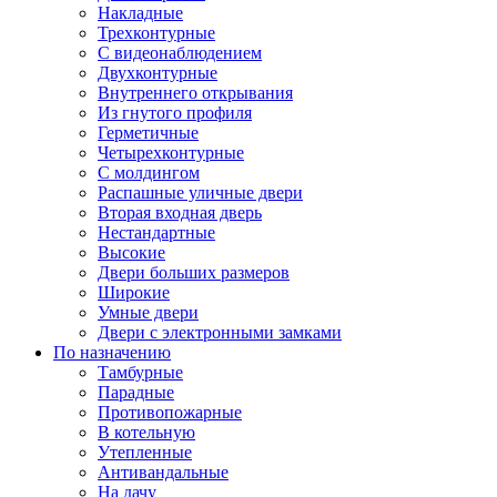
Накладные
Трехконтурные
С видеонаблюдением
Двухконтурные
Внутреннего открывания
Из гнутого профиля
Герметичные
Четырехконтурные
С молдингом
Распашные уличные двери
Вторая входная дверь
Нестандартные
Высокие
Двери больших размеров
Широкие
Умные двери
Двери с электронными замками
По назначению
Тамбурные
Парадные
Противопожарные
В котельную
Утепленные
Антивандальные
На дачу