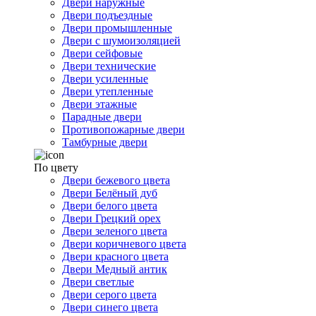
Двери наружные
Двери подъездные
Двери промышленные
Двери с шумоизоляцией
Двери сейфовые
Двери технические
Двери усиленные
Двери утепленные
Двери этажные
Парадные двери
Противопожарные двери
Тамбурные двери
По цвету
Двери бежевого цвета
Двери Белёный дуб
Двери белого цвета
Двери Грецкий орех
Двери зеленого цвета
Двери коричневого цвета
Двери красного цвета
Двери Медный антик
Двери светлые
Двери серого цвета
Двери синего цвета