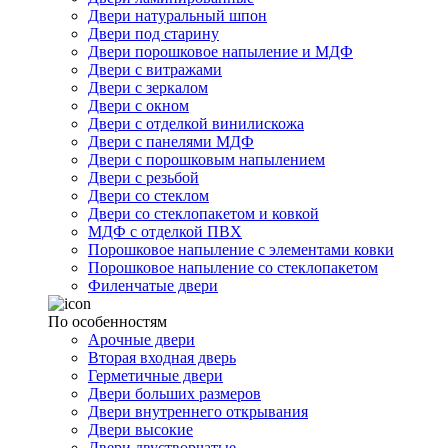
Двери натуральный шпон
Двери под старину
Двери порошковое напыление и МДФ
Двери с витражами
Двери с зеркалом
Двери с окном
Двери с отделкой винилискожа
Двери с панелями МДФ
Двери с порошковым напылением
Двери с резьбой
Двери со стеклом
Двери со стеклопакетом и ковкой
МДФ с отделкой ПВХ
Порошковое напыление с элементами ковки
Порошковое напыление со стеклопакетом
Филенчатые двери
По особенностям
Арочные двери
Вторая входная дверь
Герметичные двери
Двери больших размеров
Двери внутреннего открывания
Двери высокие
Двери двустворчатые