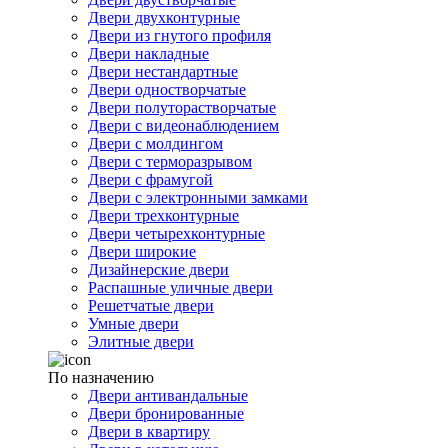
Двери двухконтурные
Двери из гнутого профиля
Двери накладные
Двери нестандартные
Двери одностворчатые
Двери полуторастворчатые
Двери с видеонаблюдением
Двери с молдингом
Двери с терморазрывом
Двери с фрамугой
Двери с электронными замками
Двери трехконтурные
Двери четырехконтурные
Двери широкие
Дизайнерские двери
Распашные уличные двери
Решетчатые двери
Умные двери
Элитные двери
По назначению
Двери антивандальные
Двери бронированные
Двери в квартиру