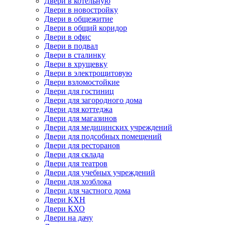
Двери в котельную
Двери в новостройку
Двери в общежитие
Двери в общий коридор
Двери в офис
Двери в подвал
Двери в сталинку
Двери в хрущевку
Двери в электрощитовую
Двери взломостойкие
Двери для гостиниц
Двери для загородного дома
Двери для коттеджа
Двери для магазинов
Двери для медицинских учреждений
Двери для подсобных помещений
Двери для ресторанов
Двери для склада
Двери для театров
Двери для учебных учреждений
Двери для хозблока
Двери для частного дома
Двери КХН
Двери КХО
Двери на дачу