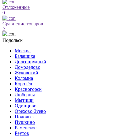
Отложенные
0
Сравнение товаров
2
Подольск
Москва
Балашиха
Долгопрудный
Домодедово
Жуковский
Коломна
Королёв
Красногорск
Люберцы
Мытищи
Одинцово
Орехово-Зуево
Подольск
Пушкино
Раменское
Реутов