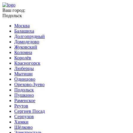
Ваш город:
Подольск
Москва
Балашиха
Долгопрудный
Домодедово
Жуковский
Коломна
Королёв
Красногорск
Люберцы
Мытищи
Одинцово
Орехово-Зуево
Подольск
Пушкино
Раменское
Реутов
Сергиев Посад
Серпухов
Химки
Щёлково
Электросталь