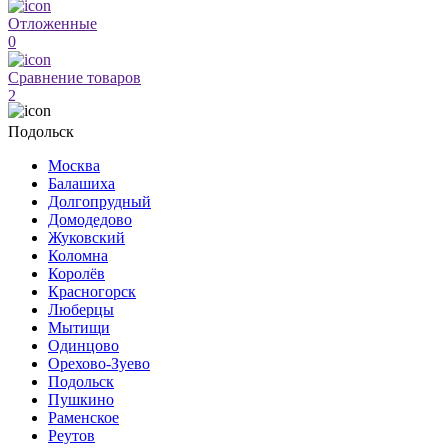
Отложенные
0
Сравнение товаров
2
Подольск
Москва
Балашиха
Долгопрудный
Домодедово
Жуковский
Коломна
Королёв
Красногорск
Люберцы
Мытищи
Одинцово
Орехово-Зуево
Подольск
Пушкино
Раменское
Реутов