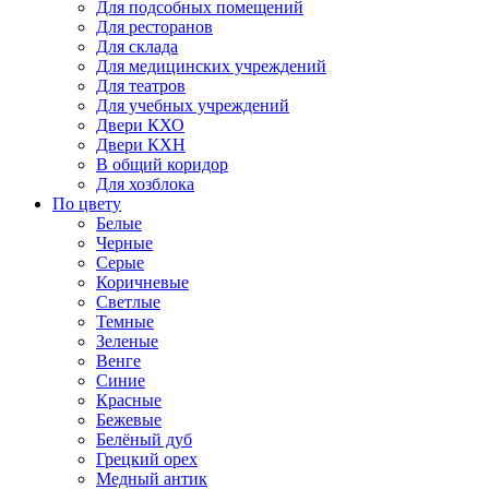
Для подсобных помещений
Для ресторанов
Для склада
Для медицинских учреждений
Для театров
Для учебных учреждений
Двери КХО
Двери КХН
В общий коридор
Для хозблока
По цвету
Белые
Черные
Серые
Коричневые
Светлые
Темные
Зеленые
Венге
Синие
Красные
Бежевые
Белёный дуб
Грецкий орех
Медный антик