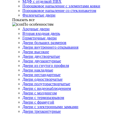
МДФ с отделкой ПВХ
Порошковое напыление с элементами ковки
Порошковое напыление со стеклопакетом
Филенчатые двери
Показать все
По особенностям
Арочные двери
Вторая входная дверь
Герметичные двери
Двери больших размеров
Двери внутреннего открывания
Двери высокие
Двери двустворчатые
Двери двухконтурные
Двери из гнутого профиля
Двери накладные
Двери нестандартные
Двери одностворчатые
Двери полуторастворчатые
Двери с видеонаблюдением
Двери с молдингом
Двери с терморазрывом
Двери с фрамугой
Двери с электронными замками
Двери трехконтурные