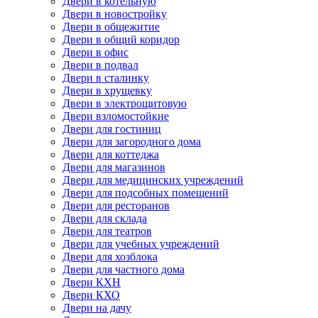
Двери в котельную
Двери в новостройку
Двери в общежитие
Двери в общий коридор
Двери в офис
Двери в подвал
Двери в сталинку
Двери в хрущевку
Двери в электрощитовую
Двери взломостойкие
Двери для гостиниц
Двери для загородного дома
Двери для коттеджа
Двери для магазинов
Двери для медицинских учреждений
Двери для подсобных помещений
Двери для ресторанов
Двери для склада
Двери для театров
Двери для учебных учреждений
Двери для хозблока
Двери для частного дома
Двери КХН
Двери КХО
Двери на дачу