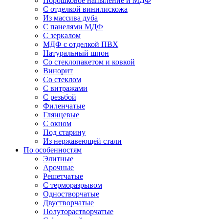
Порошковое напыление и МДФ
С отделкой винилискожа
Из массива дуба
С панелями МДФ
С зеркалом
МДФ с отделкой ПВХ
Натуральный шпон
Со стеклопакетом и ковкой
Винорит
Со стеклом
С витражами
С резьбой
Филенчатые
Глянцевые
С окном
Под старину
Из нержавеющей стали
По особенностям
Элитные
Арочные
Решетчатые
С терморазрывом
Одностворчатые
Двустворчатые
Полуторастворчатые