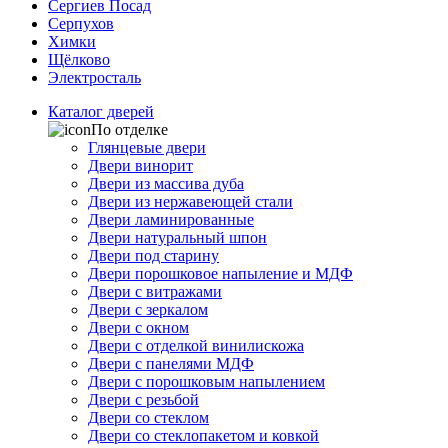
Сергиев Посад
Серпухов
Химки
Щёлково
Электросталь
Каталог дверей
По отделке
Глянцевые двери
Двери винорит
Двери из массива дуба
Двери из нержавеющей стали
Двери ламинированные
Двери натуральный шпон
Двери под старину
Двери порошковое напыление и МДФ
Двери с витражами
Двери с зеркалом
Двери с окном
Двери с отделкой винилискожа
Двери с панелями МДФ
Двери с порошковым напылением
Двери с резьбой
Двери со стеклом
Двери со стеклопакетом и ковкой