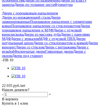
особенностям
Двери по назначению
Двери по классу
защиты
Двери по толщине листа
Фурнитура
-
Двери с порошковым напылением
Двери из нержавеющей стали
Двери
ламинированные
Порошковое напыление с элементами
ковки
Порошковое напыление со стеклопакетом
Двери
порошковое напыление и МДФ
Двери с отделкой
винилискожа
Двери из массива дуба
Двери с панелями
МДФ
Двери с зеркалом
МДФ с отделкой ПВХ
Двери
натуральный шпон
Двери со стеклопакетом и ковкой
Двери
винорит
Двери со стеклом
Двери с витражами
Двери с
резьбой
Филенчатые двери
Глянцевые двери
Двери с
окном
Двери под старину
-
ПВ 10
22 035
руб.
/шт
Нашли дешевле?
-
+
В корзину
Купить в 1 клик