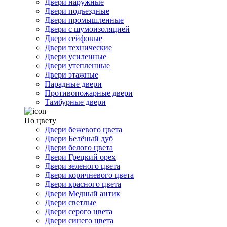
Двери наружные
Двери подъездные
Двери промышленные
Двери с шумоизоляцией
Двери сейфовые
Двери технические
Двери усиленные
Двери утепленные
Двери этажные
Парадные двери
Противопожарные двери
Тамбурные двери
По цвету
Двери бежевого цвета
Двери Белёный дуб
Двери белого цвета
Двери Грецкий орех
Двери зеленого цвета
Двери коричневого цвета
Двери красного цвета
Двери Медный антик
Двери светлые
Двери серого цвета
Двери синего цвета