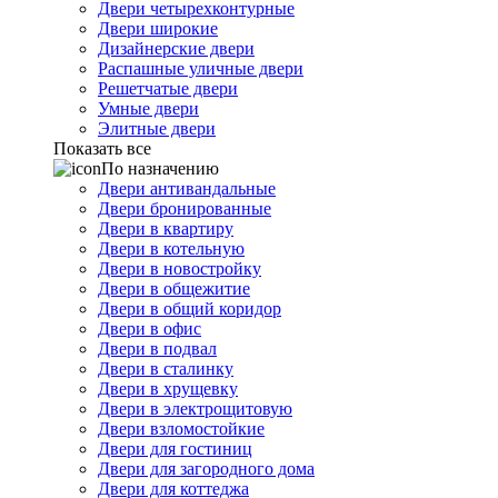
Двери четырехконтурные
Двери широкие
Дизайнерские двери
Распашные уличные двери
Решетчатые двери
Умные двери
Элитные двери
Показать все
По назначению
Двери антивандальные
Двери бронированные
Двери в квартиру
Двери в котельную
Двери в новостройку
Двери в общежитие
Двери в общий коридор
Двери в офис
Двери в подвал
Двери в сталинку
Двери в хрущевку
Двери в электрощитовую
Двери взломостойкие
Двери для гостиниц
Двери для загородного дома
Двери для коттеджа