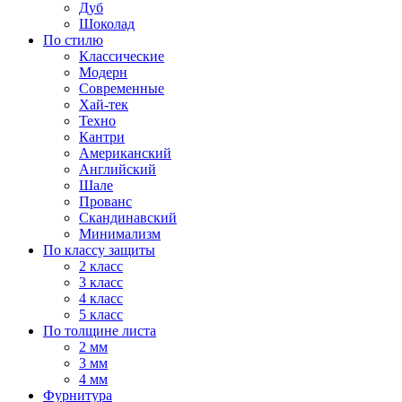
Дуб
Шоколад
По стилю
Классические
Модерн
Современные
Хай-тек
Техно
Кантри
Американский
Английский
Шале
Прованс
Скандинавский
Минимализм
По классу защиты
2 класс
3 класс
4 класс
5 класс
По толщине листа
2 мм
3 мм
4 мм
Фурнитура