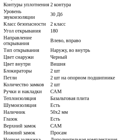
Контуры уплотнения
2 контура
Уровень
30 Дб
звукоизоляции
Класс безопасности
2 класс
Угол открывания
180
Направление
Влево, вправо
открывания
Тип открывания
Наружу, во внутрь
Цвет снаружи
Черный
Цвет внутри
Вишня
Блокираторы
2 шт
Петли
2 шт на опорном подшипнике
Количество замков
2 шт
Ручки и накладки
САМ
Теплоизоляция
Базальтовая плита
Шумоизоляция
Есть
Наличник
50х2 мм
Глазок
Есть
Верхний замок
САМ
Нижний замок
Просам
Ночная задвижка
Дополнительная комплектация