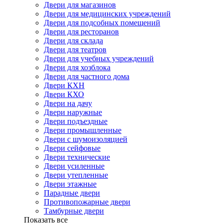
Двери для магазинов
Двери для медицинских учреждений
Двери для подсобных помещений
Двери для ресторанов
Двери для склада
Двери для театров
Двери для учебных учреждений
Двери для хозблока
Двери для частного дома
Двери КХН
Двери КХО
Двери на дачу
Двери наружные
Двери подъездные
Двери промышленные
Двери с шумоизоляцией
Двери сейфовые
Двери технические
Двери усиленные
Двери утепленные
Двери этажные
Парадные двери
Противопожарные двери
Тамбурные двери
Показать все