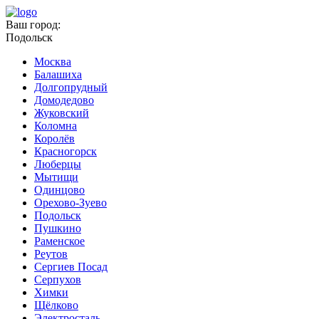
Ваш город:
Подольск
Москва
Балашиха
Долгопрудный
Домодедово
Жуковский
Коломна
Королёв
Красногорск
Люберцы
Мытищи
Одинцово
Орехово-Зуево
Подольск
Пушкино
Раменское
Реутов
Сергиев Посад
Серпухов
Химки
Щёлково
Электросталь