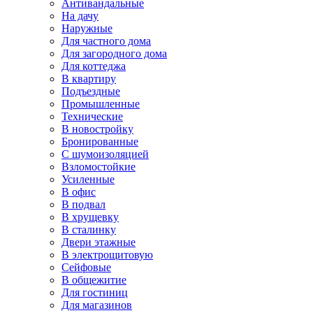
Антивандальные
На дачу
Наружные
Для частного дома
Для загородного дома
Для коттеджа
В квартиру
Подъездные
Промышленные
Технические
В новостройку
Бронированные
С шумоизоляцией
Взломостойкие
Усиленные
В офис
В подвал
В хрущевку
В сталинку
Двери этажные
В электрощитовую
Сейфовые
В общежитие
Для гостиниц
Для магазинов