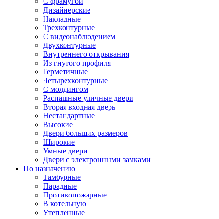
С фрамугой
Дизайнерские
Накладные
Трехконтурные
С видеонаблюдением
Двухконтурные
Внутреннего открывания
Из гнутого профиля
Герметичные
Четырехконтурные
С молдингом
Распашные уличные двери
Вторая входная дверь
Нестандартные
Высокие
Двери больших размеров
Широкие
Умные двери
Двери с электронными замками
По назначению
Тамбурные
Парадные
Противопожарные
В котельную
Утепленные