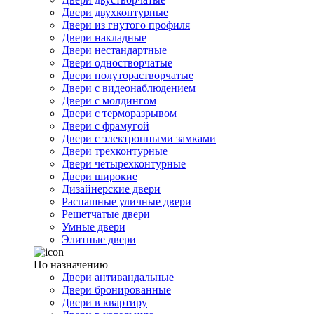
Двери двухконтурные
Двери из гнутого профиля
Двери накладные
Двери нестандартные
Двери одностворчатые
Двери полуторастворчатые
Двери с видеонаблюдением
Двери с молдингом
Двери с терморазрывом
Двери с фрамугой
Двери с электронными замками
Двери трехконтурные
Двери четырехконтурные
Двери широкие
Дизайнерские двери
Распашные уличные двери
Решетчатые двери
Умные двери
Элитные двери
По назначению
Двери антивандальные
Двери бронированные
Двери в квартиру